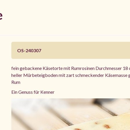
e
OS-240307
fein gebackene Käsetorte mit Rumrosinen Durchmesser 18 c
heller Mürbeteigboden mit zart schmeckender Käsemasse ge
Rum
Ein Genuss für Kenner