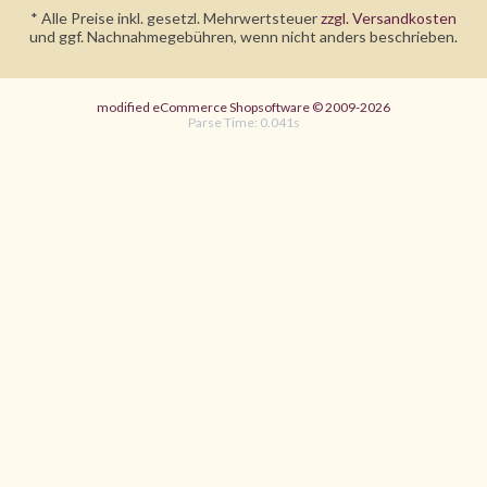
* Alle Preise inkl. gesetzl. Mehrwertsteuer
zzgl. Versandkosten
und ggf. Nachnahmegebühren, wenn nicht anders beschrieben.
mod
ified eCommerce Shopsoftware © 2009-2026
Parse Time: 0.041s