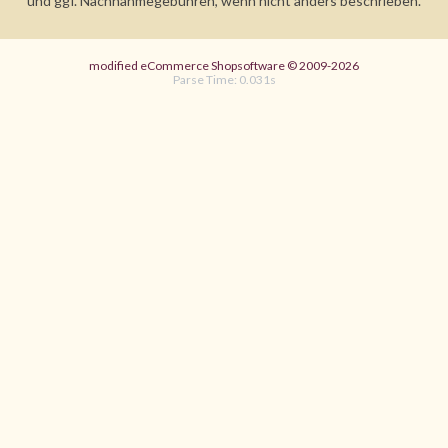
und ggf. Nachnahmegebühren, wenn nicht anders beschrieben.
mod
ified eCommerce Shopsoftware © 2009-2026
Parse Time: 0.031s