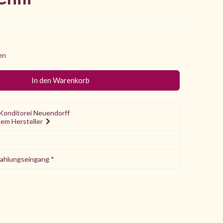
en
Konditorei Neuendorff
sem Hersteller
Zahlungseingang *