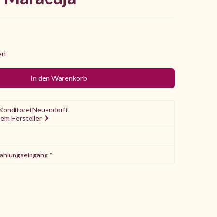
en
Konditorei Neuendorff
sem Hersteller
Zahlungseingang *