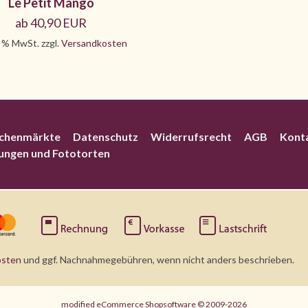
Le Petit Mango
ab 40,90 EUR
7 % MwSt. zzgl.
Versandkosten
chenmärkte
Datenschutz
Widerrufsrecht
AGB
Kont
rungen und Fototorten
osten
und ggf. Nachnahmegebühren, wenn nicht anders beschrieben.
mod
ified eCommerce Shopsoftware © 2009-2026